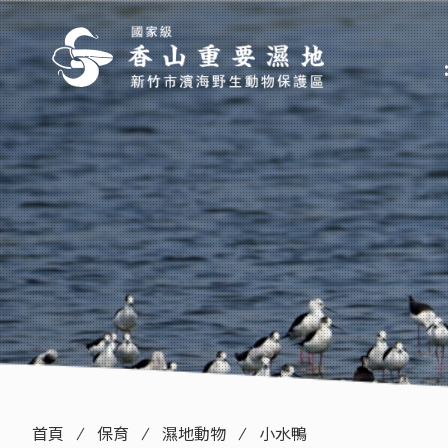
:::
首頁
保育
濕地動物
小水鴨