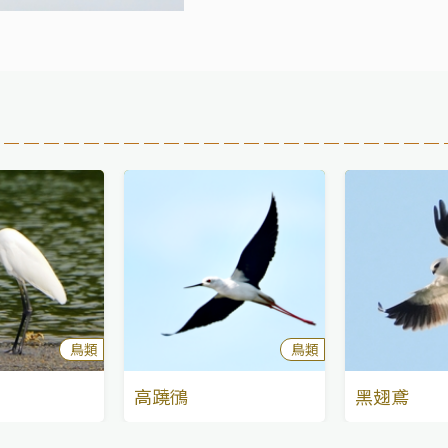
鳥類
鳥類
高蹺鴴
黑翅鳶