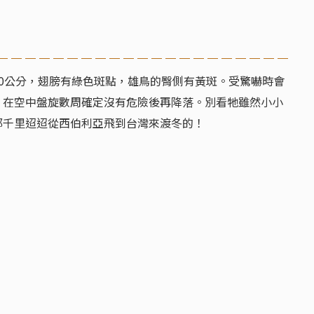
30公分，翅膀有綠色斑點，雄鳥的臀側有黃斑。受驚嚇時會
，在空中盤旋數周確定沒有危險後再降落。別看牠雖然小小
都千里迢迢從西伯利亞飛到台灣來渡冬的！