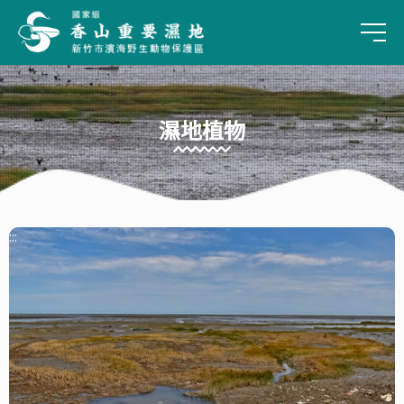
手
濕地植物
雲林莞草
分布於西部河口溼地。稈獨立，具節，高20-100 cm，橫截面三角形。葉
:::