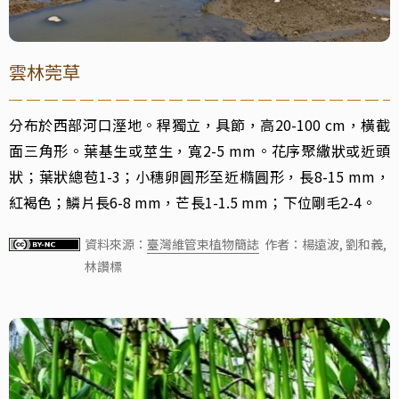
雲林莞草
分布於西部河口溼地。稈獨立，具節，高20-100 cm，橫截
面三角形。葉基生或莖生，寬2-5 mm。花序聚繖狀或近頭
狀；葉狀總苞1-3；小穗卵圓形至近橢圓形，長8-15 mm，
紅褐色；鱗片長6-8 mm，芒長1-1.5 mm；下位剛毛2-4。
資料來源：
臺灣維管束植物簡誌
作者：楊遠波, 劉和義,
林讚標
水筆仔
生長在潮間帶，因為長得像筆的胎生苗而得名，胎生苗落入泥地裡就可以生根