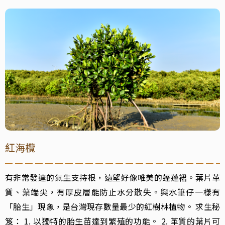
紅海欖
有非常發達的氣生支持根，遠望好像唯美的蓬蓬裙。葉片革質、葉端尖，有
紅海欖
有非常發達的氣生支持根，遠望好像唯美的蓬蓬裙。葉片革
質、葉端尖，有厚皮層能防止水分散失。與水筆仔一樣有
「胎生」現象，是台灣現存數量最少的紅樹林植物。 求生秘
笈： 1. 以獨特的胎生苗達到繁殖的功能。 2. 革質的葉片可