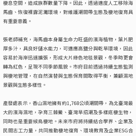
棲息空間，造成族群數量下降。因此，透過適度人工移除海
馬齒、恢復裸露泥灘環境，對維護潮間帶生態及棲地復育具
有重要意義。
張老師補充，海馬齒本身屬生命力旺盛的濱海植物，葉片肥
厚多汁，具良好儲水能力，可適應高鹽分與乾旱環境，因此
容易於海岸迅速擴張，形成大片綠色地毯景觀，冬季時更會
轉為紅色，呈現不同季節風貌。市府目前透過持續生態監測
與棲地管理，在自然演替與生態保育間取得平衡，兼顧濕地
景觀與生態多樣性。
產發處表示，香山濕地擁有約1,768公頃潮間帶，為北臺灣最
大的濱海濕地，孕育三棘鱟、臺灣旱招潮及多樣底棲生物，
同時也是重要候鳥棲地。未來市府將持續結合學界、企業及
民間志工力量，共同推動棲地復育、環境教育及企業ESG合