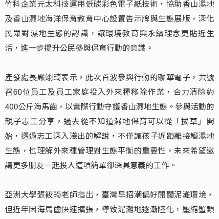
竹科企業元太科技運用低碳彩色電子紙技術，協助香山濕地
及香山濕地海洋保育教育中心設置告示牌與生態展版，深化
民眾對濕地生態的認識，讓環境教育與永續理念更貼近生
活，進一步提升公民參與保育行動的意識。
產發處長嚴翊琦表示，此次首波參與行動的聯華電子，共號
召60位員工及員工家庭投入外來種移除作業，合力清除約
400公斤海馬齒，以實際行動守護香山濕地生態。參與活動的
親子志工分享，過去從不知道濕地保育可以從「拔草」開
始，透過志工深入淺出的解說，不僅讓孩子近距離接觸濕地
生態，也理解外來種管理對生態平衡的重要性，未來希望邀
請更多朋友一起投入這項簡單卻深具意義的工作。
亞洲大學張筱筠老師指出，臺灣旱招潮偏好開闊泥灘環境，
但近年因海馬齒快速擴張，導致泥灘地逐漸陸化，壓縮蟹類