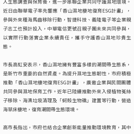
入生態調查與保育後，進一步串聯企業共同守護濕地環境。
近日由聯華電子率先響應「香山濕地棲地復育ESG計畫」，
參與外來種海馬齒移除行動，智捷科技、義隆電子等企業親
子志工也預計投入，中華電信更號召親子團未來共同參與，
以實際行動落實企業永續責任，攜手守護香山濕地珍貴生
態。
市長高虹安表示，香山濕地擁有豐富多樣的潮間帶生態系，
是新竹市重要的自然資產。為提升濕地生態韌性，市府積極
推動「香山濕地棲地復育ESG計畫」，廣邀企業與民間團體
共同參與濕地保育工作。近年已陸續推動外來入侵植物菟絲
子移除、海漂垃圾清理及「蚵殼生物礁」建置等行動，營造
海草床棲地，復育潮間帶生態環境。
高市長指出，市府也結合企業創新能量推動環境教育，其中