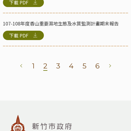
下載
PDF
107-108年度香山重要濕地生態及水質監測計畫期末報告
下載
PDF
1
2
3
4
5
6
:::